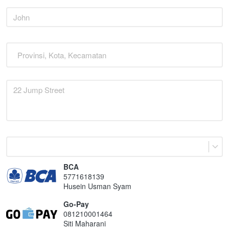
Provinsi, Kota, Kecamatan
BCA
5771618139
Husein Usman Syam
Go-Pay
081210001464
Siti Maharani