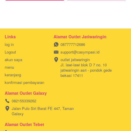
Links
Alamat Outlet Jatiwaringin
log in
087777712686
Logout
support@casympasi.id
akun saya
outlet jatiwaringin

Jl. lawi-lawi blok D 7 no. 10

menu
jatiwaringin asri - pondok gede

keranjang
bekasi 17411
konfirmasi pembayaran
Alamat Outlet Galaxy
082155339262
Jalan Pulo Siri Barat FE 447, Taman 
Galaxy
Alamat Outlet Tebet